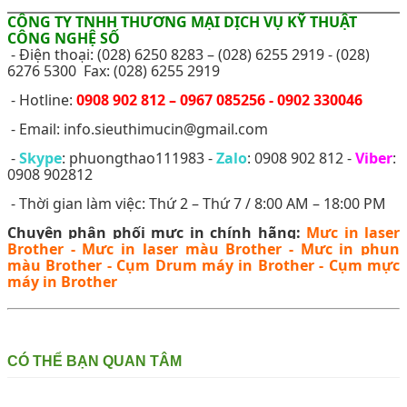
CÔNG TY TNHH THƯƠNG MẠI DỊCH VỤ KỸ THUẬT
CÔNG NGHỆ SỐ
- Điện thoại: (028) 6250 8283 – (028) 6255 2919 - (028)
6276 5300 Fax: (028) 6255 2919
- Hotline:
0908 902 812 – 0967 085256 - 0902 330046
- Email: info.sieuthimucin@gmail.com
-
Skype
: phuongthao111983 -
Zalo
: 0908 902 812 -
Viber
:
0908 902812
- Thời gian làm việc: Thứ 2 – Thứ 7 / 8:00 AM – 18:00 PM
Chuyên phân phối mực in chính hãng:
Mực in laser
Brother
-
Mực in laser màu Brother
-
Mực in phun
màu Brother
-
Cụm Drum máy in Brother
-
Cụm mực
máy in Brother
CÓ THỂ BẠN QUAN TÂM