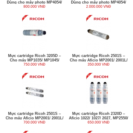
Dùng cho máy photo MP4054/
Dùng cho máy photo MP4054/
MP5054/ MP6054/ MP6055
800.000 VNĐ
MP5054/ MP6054/ MP6055
2.000.000 VNĐ
Mực cartridge Ricoh 3205D –
Mực cartridge Ricoh 2501S –
Cho máy MP1035/ MP1045/
Cho máy Aficio MP2001/ 2001L/
MP3205/ MP2035e/ MP2045e
750.000 VNĐ
2001SP/ 2501L/ 2501SP (230g)
350.000 VNĐ
Mực cartridge Ricoh 2501S –
Mực cartridge Ricoh 2320D –
Cho máy Aficio MP2001/ 2001L/
Aficio 1022/ 1027/ 2027, MP2550/
2001SP/ 2501L/ 2501SP (230g)
700.000 VNĐ
3350/ 3352 (360g)
650.000 VNĐ