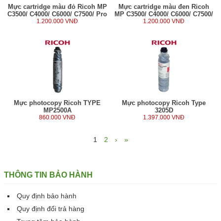
Mực cartridge màu đỏ Ricoh MP
Mực cartridge màu đen Ricoh
C3500/ C4000/ C6000/ C7500/ Pro
MP C3500/ C4000/ C6000/ C7500/
C651/ C751/ C900 (500g)
1.200.000 VNĐ
Pro C651/ C751/ C900 (500g)
1.200.000 VNĐ
Mực photocopy Ricoh TYPE
Mực photocopy Ricoh Type
MP2500A
3205D
860.000 VNĐ
1.397.000 VNĐ
1
2
›
»
THÔNG TIN BẢO HÀNH
Quy định bảo hành
Quy định đổi trả hàng