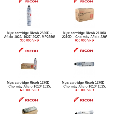
Mực cartridge Ricoh 2320D –
Mực cartridge Ricoh 2110D/
Aficio 1022/ 1027/ 2027, MP2550/
2210D – Cho máy Aficio 220/
3350/ 3352 (360g)
300.000 VNĐ
270/ AP2700/ 3200 (360g)
600.000 VNĐ
Mực cartridge Ricoh 1270D –
Mực cartridge Ricoh 1270D –
Cho máy Aficio 1013/ 1515,
Cho máy Aficio 1013/ 1515,
MP161f/ 171f/ 201spf (230g)
600.000 VNĐ
MP161F/ 171F/ 201SPF (230g)
300.000 VNĐ